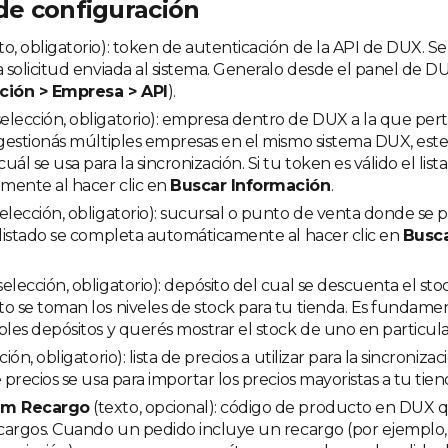
e configuración
to, obligatorio): token de autenticación de la API de DUX. Se 
a solicitud enviada al sistema. Generalo desde el panel de D
ción > Empresa > API
).
selección, obligatorio): empresa dentro de DUX a la que per
 gestionás múltiples empresas en el mismo sistema DUX, es
uál se usa para la sincronización. Si tu token es válido el li
mente al hacer clic en
Buscar Información
.
elección, obligatorio): sucursal o punto de venta donde se 
 listado se completa automáticamente al hacer clic en
Busca
selección, obligatorio): depósito del cual se descuenta el sto
o se toman los niveles de stock para tu tienda. Es fundamen
ples depósitos y querés mostrar el stock de uno en particula
ción, obligatorio): lista de precios a utilizar para la sincroniz
e precios se usa para importar los precios mayoristas a tu tien
em Recargo
(texto, opcional): código de producto en DUX qu
ecargos. Cuando un pedido incluye un recargo (por ejemplo