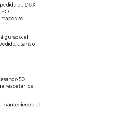
 pedido de DUX.
 ISO
e mapeo se
figurado, el
 pedido, usando
ocesando 50
a respetar los
e, manteniendo el