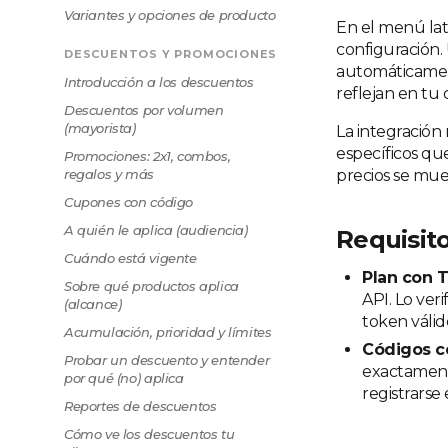
Variantes y opciones de producto
En el menú lat
configuración.
DESCUENTOS Y PROMOCIONES
automáticamente
Introducción a los descuentos
reflejan en tu 
Descuentos por volumen
(mayorista)
La integración 
específicos qu
Promociones: 2x1, combos,
regalos y más
precios se mue
Cupones con código
A quién le aplica (audiencia)
Requisito
Cuándo está vigente
Plan con 
Sobre qué productos aplica
API. Lo ver
(alcance)
token válid
Acumulación, prioridad y límites
Códigos c
Probar un descuento y entender
exactamente
por qué (no) aplica
registrarse
Reportes de descuentos
Cómo ve los descuentos tu