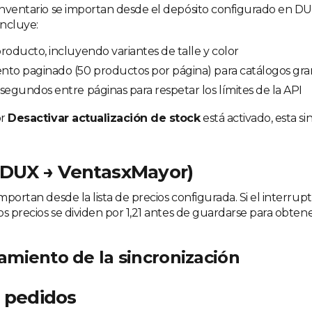
 inventario se importan desde el depósito configurado en DU
incluye:
roducto, incluyendo variantes de talle y color
nto paginado (50 productos por página) para catálogos gr
segundos entre páginas para respetar los límites de la API
or
Desactivar actualización de stock
está activado, esta si
(DUX → VentasxMayor)
importan desde la lista de precios configurada. Si el interrup
los precios se dividen por 1,21 antes de guardarse para obtene
miento de la sincronización
 pedidos