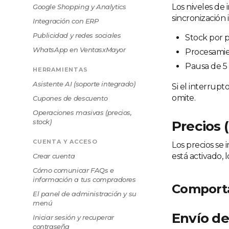
Los niveles de
Google Shopping y Analytics
sincronización 
Integración con ERP
Publicidad y redes sociales
Stock por p
WhatsApp en VentasxMayor
Procesamie
Pausa de 5 
HERRAMIENTAS
Asistente AI (soporte integrado)
Si el interrupt
omite.
Cupones de descuento
Operaciones masivas (precios,
stock)
Precios 
CUENTA Y ACCESO
Los precios se 
está activado, 
Crear cuenta
Cómo comunicar FAQs e
información a tus compradores
Comporta
El panel de administración y su
menú
Envío de
Iniciar sesión y recuperar
contraseña