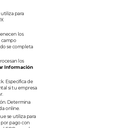
utiliza para
UX
tenecen los
te campo
stado se completa
procesan los
r Información
ck. Especifica de
tal si tu empresa
r.
ación. Determina
da online.
e se utiliza para
, por pago con