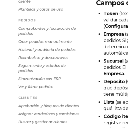
Campos d
cliente
Plantillas y casos de uso
Token
(tex
validar cad
PEDIDOS
(
Configura
Comprobantes y facturación de
pedidos
Empresa
(
pedidos. Si
Crear pedidos manualmente
determina c
Historial y auditoría de pedidos
automática
Reembolsos y devoluciones
Sucursal
(s
Seguimiento y estados de
pedidos. El
pedidos
Empresa
.
Sincronización con ERP
Depósito
(
Ver y filtrar pedidos
qué depósit
tiene múlti
CLIENTES
Lista
(selec
Aprobación y bloqueo de clientes
qué lista d
Asignar vendedores y comisiones
Código it
Buscar y gestionar clientes
registrar r