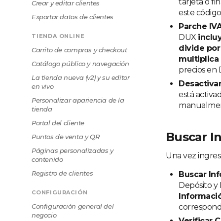
tarjeta o f
Crear y editar clientes
este código
Exportar datos de clientes
Parche IV
TIENDA ONLINE
DUX
inclu
divide por 
Carrito de compras y checkout
multiplica 
Catálogo público y navegación
precios en 
La tienda nueva (v2) y su editor
Desactivar
en vivo
está activa
Personalizar apariencia de la
manualment
tienda
Portal del cliente
Buscar In
Puntos de venta y QR
Páginas personalizadas y
Una vez ingres
contenido
Registro de clientes
Buscar In
Depósito y 
CONFIGURACIÓN
Informaci
Configuración general del
correspond
negocio
Verificar 