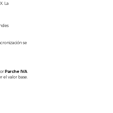
X. La
andes
ncronización se
tor
Parche IVA
r el valor base.