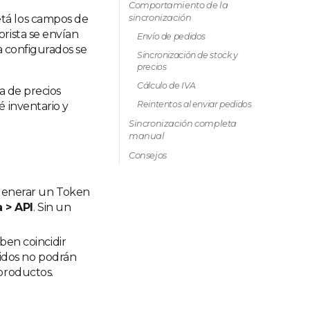
Comportamiento de la
sincronización
etá los campos de
rista se envían
Envío de pedidos
ta configurados se
Sincronización de stock y
precios
Cálculo de IVA
a de precios
Reintentos al enviar pedidos
é inventario y
Sincronización completa
manual
Consejos
generar un Token
 > API
. Sin un
ben coincidir
didos no podrán
 productos.