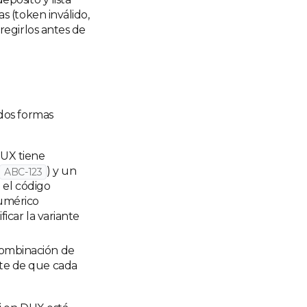
s (token inválido,
regirlos antes de
dos formas
UX tiene
) y un
ABC-123
á el código
numérico
ficar la variante
combinación de
te de que cada