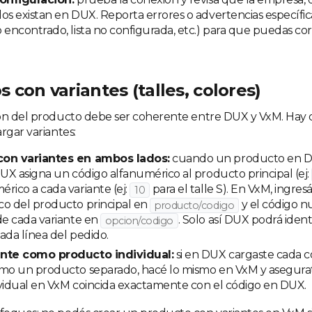
os existan en DUX. Reporta errores o advertencias específica
 encontrado, lista no configurada, etc.) para que puedas cor
 con variantes (talles, colores)
ón del producto debe ser coherente entre DUX y VxM. Hay 
rgar variantes:
con variantes en ambos lados:
cuando un producto en D
DUX asigna un código alfanumérico al producto principal (ej:
rico a cada variante (ej:
para el talle S). En VxM, ingres
10
co del producto principal en
y el código 
producto/codigo
de cada variante en
. Solo así DUX podrá identi
opcion/codigo
ada línea del pedido.
nte como producto individual:
si en DUX cargaste cada 
omo un producto separado, hacé lo mismo en VxM y asegura
ividual en VxM coincida exactamente con el código en DUX.