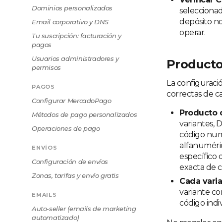
Dominios personalizados
seleccionad
depósito no
Email corporativo y DNS
operar.
Tu suscripción: facturación y
pagos
Usuarios administradores y
Productos
permisos
La configuraci
PAGOS
correctas de ca
Configurar MercadoPago
Producto 
Métodos de pago personalizados
variantes, 
Operaciones de pago
código numé
alfanuméri
ENVÍOS
específico 
Configuración de envíos
exacta de c
Zonas, tarifas y envío gratis
Cada varia
variante c
EMAILS
código ind
Auto-seller (emails de marketing
automatizado)