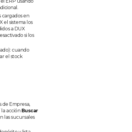
 del ERP usando
dicional.
os cargados en
 el sistema los
edidos a DUX
sactivado si los
ivado): cuando
ar el stock
s de Empresa,
 la acción
Buscar
 las sucursales
pósito y lista