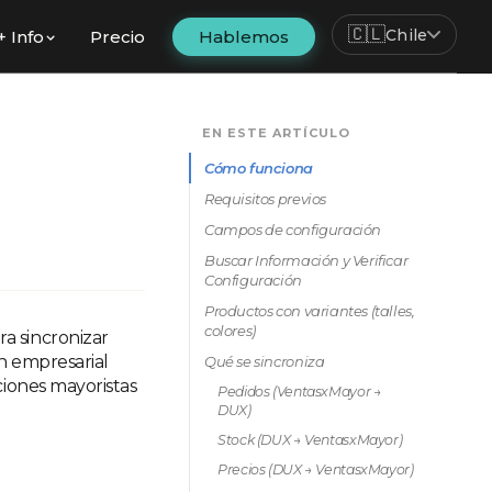
🇨🇱
Chile
+ Info
Precio
Hablemos
EN ESTE ARTÍCULO
Cómo funciona
Requisitos previos
Campos de configuración
Buscar Información y Verificar
Configuración
Productos con variantes (talles,
colores)
a sincronizar
n empresarial
Qué se sincroniza
ciones mayoristas
Pedidos (VentasxMayor →
DUX)
Stock (DUX → VentasxMayor)
Precios (DUX → VentasxMayor)