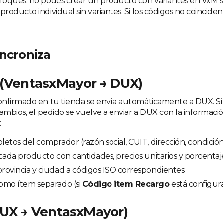
oques: no podés crear un producto con variantes en VxM s
oducto individual sin variantes. Si los códigos no coinciden,
incroniza
 (VentasxMayor → DUX)
nfirmado en tu tienda se envía automáticamente a DUX. Si
ambios, el pedido se vuelve a enviar a DUX con la informació
:
etos del comprador (razón social, CUIT, dirección, condición 
cada producto con cantidades, precios unitarios y porcenta
rovincia y ciudad a códigos ISO correspondientes
omo ítem separado (si
Código item Recargo
está configur
DUX → VentasxMayor)