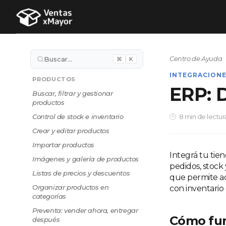
Centro de Ayuda
Buscar…
⌘
K
INTEGRACION
PRODUCTOS
ERP: 
Buscar, filtrar y gestionar
productos
Control de stock e inventario
8 min de lectur
Crear y editar productos
Importar productos
Integrá tu tie
Imágenes y galería de productos
pedidos, stock
Listas de precios y descuentos
que permite ad
Organizar productos en
con inventario 
categorías
Preventa: vender ahora, entregar
Cómo fu
después