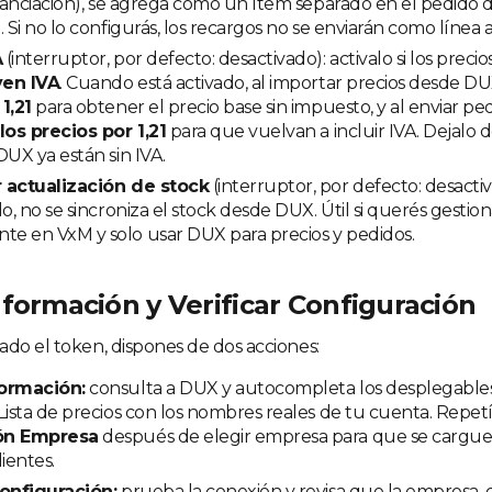
inanciación), se agrega como un ítem separado en el pedido
. Si no lo configurás, los recargos no se enviarán como línea a
A
(interruptor, por defecto: desactivado): activalo si los preci
yen IVA
. Cuando está activado, al importar precios desde DUX
1,21
para obtener el precio base sin impuesto, y al enviar p
los precios por 1,21
para que vuelvan a incluir IVA. Dejalo de
DUX ya están sin IVA.
 actualización de stock
(interruptor, por defecto: desact
do, no se sincroniza el stock desde DUX. Útil si querés gestion
e en VxM y solo usar DUX para precios y pedidos.
formación y Verificar Configuración
ado el token, dispones de dos acciones:
formación:
consulta a DUX y autocompleta los desplegable
Lista de precios con los nombres reales de tu cuenta. Repetí
ón Empresa
después de elegir empresa para que se carguen
ientes.
Configuración:
prueba la conexión y revisa que la empresa, de