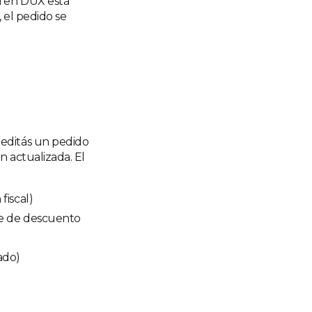
i en DUX está
 el pedido se
 editás un pedido
n actualizada. El
fiscal)
je de descuento
ado)