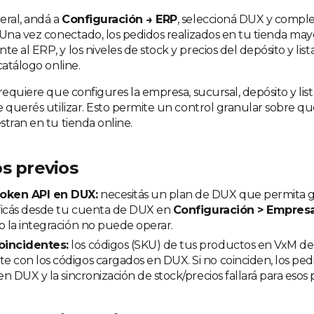
eral, andá a
Configuración → ERP
, seleccioná DUX y compl
 Una vez conectado, los pedidos realizados en tu tienda mayo
 al ERP, y los niveles de stock y precios del depósito y lis
catálogo online.
requiere que configures la empresa, sucursal, depósito y list
e querés utilizar. Esto permite un control granular sobre qu
stran en tu tienda online.
s previos
Token API en DUX:
necesitás un plan de DUX que permita 
ificás desde tu cuenta de DUX en
Configuración > Empresa
o la integración no puede operar.
oincidentes:
los códigos (SKU) de tus productos en VxM de
 con los códigos cargados en DUX. Si no coinciden, los pe
 en DUX y la sincronización de stock/precios fallará para esos