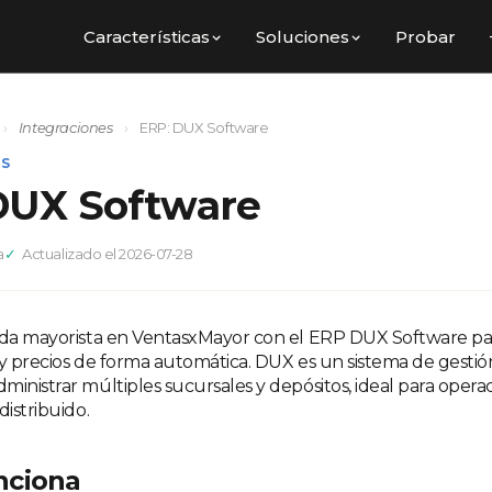
Características
Soluciones
Probar
›
Integraciones
›
ERP: DUX Software
ES
DUX Software
a
Actualizado el 2026-07-28
nda mayorista en VentasxMayor con el ERP DUX Software par
 y precios de forma automática. DUX es un sistema de gestió
ministrar múltiples sucursales y depósitos, ideal para opera
distribuido.
nciona