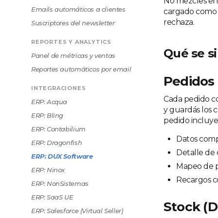
No mezcles enf
Emails automáticos a clientes
cargado como pr
rechaza.
Suscriptores del newsletter
REPORTES Y ANALYTICS
Qué se s
Panel de métricas y ventas
Reportes automáticos por email
Pedidos
INTEGRACIONES
Cada pedido co
ERP: Acqua
y guardás los c
ERP: Bling
pedido incluye
ERP: Contabilium
Datos compl
ERP: Dragonfish
Detalle de 
ERP: DUX Software
Mapeo de p
ERP: Ninox
Recargos c
ERP: NonSistemas
ERP: SaaS UE
Stock (
ERP: Salesforce (Virtual Seller)