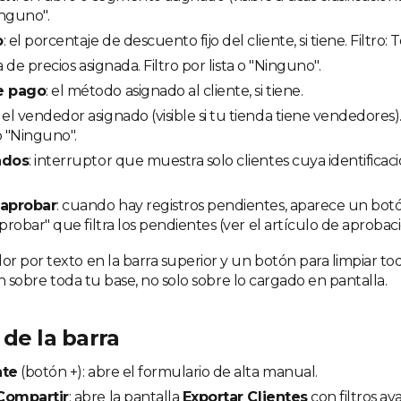
inguno".
o
: el porcentaje de descuento fijo del cliente, si tiene. Filtro: T
sta de precios asignada. Filtro por lista o "Ninguno".
e pago
: el método asignado al cliente, si tiene.
: el vendedor asignado (visible si tu tienda tiene vendedores).
 "Ninguno".
ados
: interruptor que muestra solo clientes cuya identificac
 aprobar
: cuando hay registros pendientes, aparece un botó
aprobar" que filtra los pendientes (ver el artículo de aprobaci
 por texto en la barra superior y un botón para limpiar todos
can sobre toda tu base, no solo sobre lo cargado en pantalla.
de la barra
nte
(botón +): abre el formulario de alta manual.
Compartir
: abre la pantalla
Exportar Clientes
con filtros a