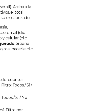
roll). Arriba a la
ivos, el total
n su encabezado.
asía,
to, email (clic
 y celular (clic
queado
. Si tiene
o: al hacerle clic
nado, cuántos
iltro: Todos / Sí /
: Todos / Sí / No
s). Filtro por