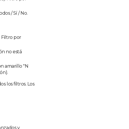
odos / Sí / No.
 Filtro por
ión no está
n amarillo "N
ón).
 los filtros. Los
vanzados y