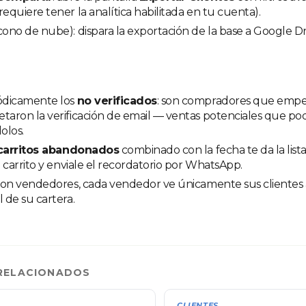
requiere tener la analítica habilitada en tu cuenta).
cono de nube): dispara la exportación de la base a Google Dr
iódicamente los
no verificados
: son compradores que empez
taron la verificación de email — ventas potenciales que po
olos.
carritos abandonados
combinado con la fecha te da la list
al carrito y enviale el recordatorio por WhatsApp.
 con vendedores, cada vendedor ve únicamente sus clientes a
l de su cartera.
RELACIONADOS
CLIENTES