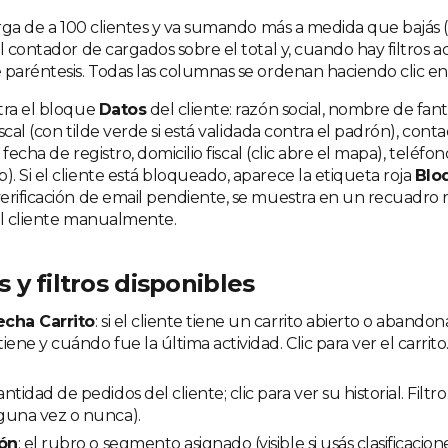
arga de a 100 clientes y va sumando más a medida que bajás (sc
l contador de cargados sobre el total y, cuando hay filtros act
 paréntesis. Todas las columnas se ordenan haciendo clic e
tra el bloque
Datos
del cliente: razón social, nombre de fant
iscal (con tilde verde si está validada contra el padrón), contac
, fecha de registro, domicilio fiscal (clic abre el mapa), teléfono
. Si el cliente está bloqueado, aparece la etiqueta roja
Blo
rificación de email pendiente, se muestra en un recuadro roj
al cliente manualmente.
y filtros disponibles
echa Carrito
: si el cliente tiene un carrito abierto o abando
ene y cuándo fue la última actividad. Clic para ver el carrito. F
cantidad de pedidos del cliente; clic para ver su historial. Filtro
guna vez o nunca).
ión
: el rubro o segmento asignado (visible si usás clasificacione