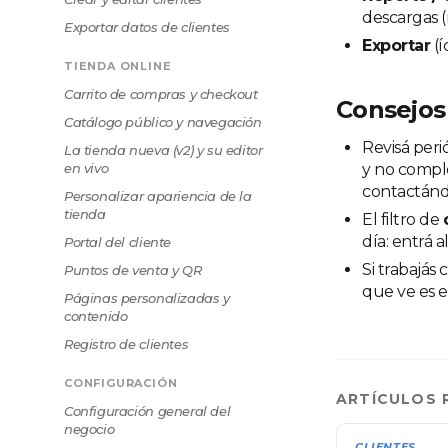
descargas (
Exportar datos de clientes
Exportar
(í
TIENDA ONLINE
Carrito de compras y checkout
Consejos
Catálogo público y navegación
Revisá per
La tienda nueva (v2) y su editor
en vivo
y no comple
contactánd
Personalizar apariencia de la
tienda
El filtro de
día: entrá 
Portal del cliente
Si trabajás
Puntos de venta y QR
que ve es e
Páginas personalizadas y
contenido
Registro de clientes
CONFIGURACIÓN
ARTÍCULOS 
Configuración general del
negocio
CLIENTES