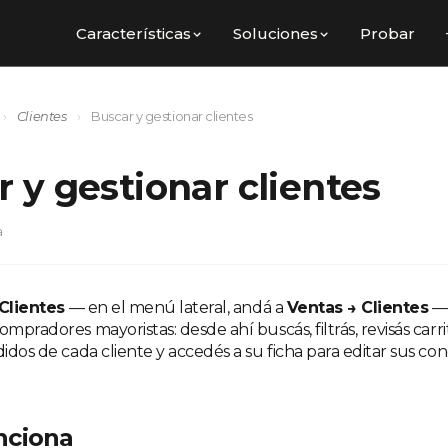
Características
Soluciones
Probar
›
Clientes
›
Buscar y gestionar clientes
 y gestionar clientes
a
Clientes
— en el menú lateral, andá a
Ventas → Clientes
— 
ompradores mayoristas: desde ahí buscás, filtrás, revisás car
didos de cada cliente y accedés a su ficha para editar sus co
nciona