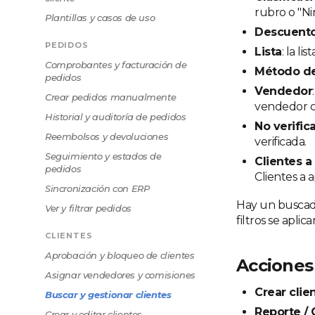
rubro o "N
Plantillas y casos de uso
Descuent
PEDIDOS
Lista
: la li
Comprobantes y facturación de
Método d
pedidos
Vendedor
Crear pedidos manualmente
vendedor o
Historial y auditoría de pedidos
No verific
Reembolsos y devoluciones
verificada.
Seguimiento y estados de
Clientes a
pedidos
Clientes a 
Sincronización con ERP
Hay un buscador
Ver y filtrar pedidos
filtros se apli
CLIENTES
Aprobación y bloqueo de clientes
Acciones 
Asignar vendedores y comisiones
Crear clie
Buscar y gestionar clientes
Reporte / 
Crear y editar clientes