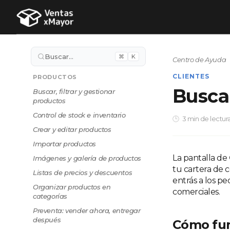
Buscar…
⌘
K
Centro de Ayuda
CLIENTES
PRODUCTOS
Buscar
Buscar, filtrar y gestionar
productos
Control de stock e inventario
3 min de lectur
Crear y editar productos
Importar productos
La pantalla de
Imágenes y galería de productos
tu cartera de c
Listas de precios y descuentos
entrás a los pe
Organizar productos en
comerciales.
categorías
Preventa: vender ahora, entregar
después
Cómo fu