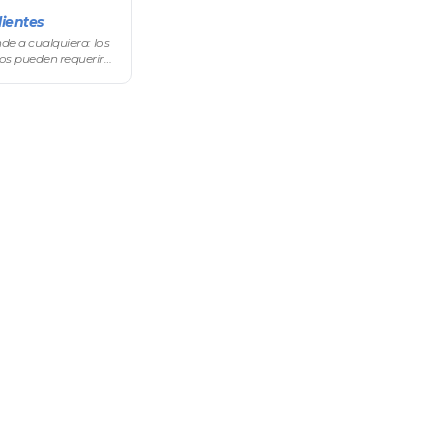
lientes
de a cualquiera: los
os pueden requerir
 precios y compras.
→ Client