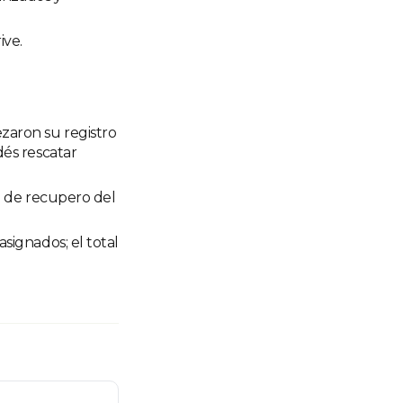
ive.
aron su registro
dés rescatar
a de recupero del
signados; el total