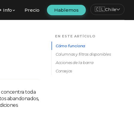
🇨🇱
Chile
+ Info
Precio
Hablemos
EN ESTE ARTÍCULO
Cómo funciona
Columnas y filtros disponibles
Acciones de la barra
Consejos
concentra toda
ritos abandonados,
ndiciones