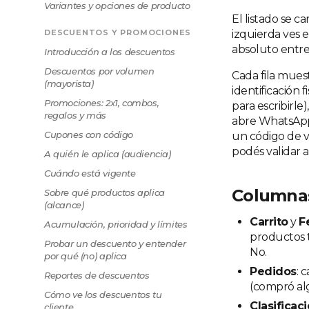
Variantes y opciones de producto
El listado se c
DESCUENTOS Y PROMOCIONES
izquierda ves e
absoluto entre
Introducción a los descuentos
Descuentos por volumen
Cada fila mues
(mayorista)
identificación f
Promociones: 2x1, combos,
para escribirle)
regalos y más
abre WhatsApp)
Cupones con código
un código de ve
podés validar 
A quién le aplica (audiencia)
Cuándo está vigente
Columnas 
Sobre qué productos aplica
(alcance)
Carrito
y
F
Acumulación, prioridad y límites
productos ti
Probar un descuento y entender
No.
por qué (no) aplica
Pedidos
: 
Reportes de descuentos
(compró al
Cómo ve los descuentos tu
Clasificac
cliente