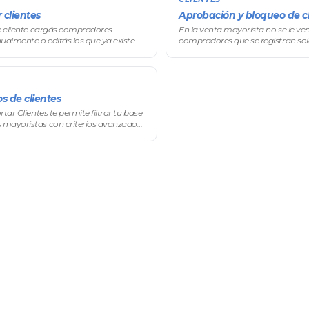
 clientes
Aprobación y bloqueo de c
de cliente cargás compradores
En la venta mayorista no se le ven
almente o editás los que ya existen:
compradores que se registran sol
o, información fiscal con verificación
tu aprobación antes de acceder a
odas sus condiciones comerciales
En el menú lateral, andá a Ventas 
s de clientes
tar Clientes te permite filtrar tu base
mayoristas con criterios avanzados
ra análisis, campañas o respaldo.