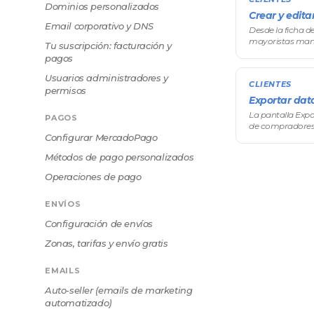
Dominios personalizados
Crear y editar
Email corporativo y DNS
Desde la ficha 
mayoristas manu
Tu suscripción: facturación y
datos de contact
pagos
automática, y t
Usuarios administradores y
CLIENTES
permisos
Exportar dato
La pantalla Expor
PAGOS
de compradores 
Configurar MercadoPago
y descargarla pa
Métodos de pago personalizados
Operaciones de pago
ENVÍOS
Configuración de envíos
Zonas, tarifas y envío gratis
EMAILS
Auto-seller (emails de marketing
automatizado)