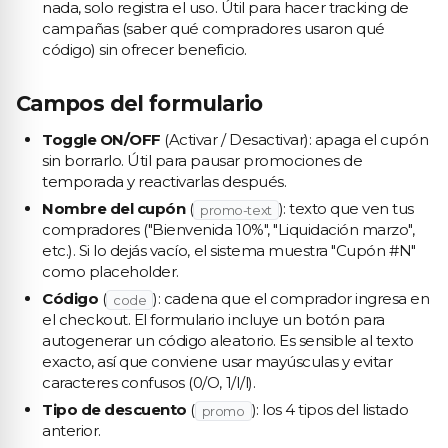
nada, solo registra el uso. Útil para hacer tracking de
campañas (saber qué compradores usaron qué
código) sin ofrecer beneficio.
Campos del formulario
Toggle ON/OFF
(Activar / Desactivar): apaga el cupón
sin borrarlo. Útil para pausar promociones de
temporada y reactivarlas después.
Nombre del cupón
(
): texto que ven tus
promo-text
compradores ("Bienvenida 10%", "Liquidación marzo",
etc.). Si lo dejás vacío, el sistema muestra "Cupón #N"
como placeholder.
Código
(
): cadena que el comprador ingresa en
code
el checkout. El formulario incluye un botón para
autogenerar un código aleatorio. Es sensible al texto
exacto, así que conviene usar mayúsculas y evitar
caracteres confusos (0/O, 1/I/l).
Tipo de descuento
(
): los 4 tipos del listado
promo
anterior.