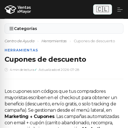
🇨🇱
Categorías
Centro de Ayuda
›
Herramientas
›
Cupones de descuento
HERRAMIENTAS
Cupones de descuento
4 min de lectura
Actualizado el 2026-07-28
Los cupones son códigos que tus compradores
mayoristas escriben en el checkout para obtener un
beneficio (descuento, envío gratis, o solo tracking de
campaña). Se gestionan desde el menú lateral, en
Marketing → Cupones
. Las campañas automatizadas
con email + cupón (carrito abandonado, recompra,