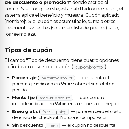
de descuento o promoción"
donde escribe el
código. Si el código existe, está habilitado y no venció, el
sistema aplica el beneficio y muestra "Cupón aplicado:
[nombre]". Si el cupón es acumulable, suma a otros
descuentos vigentes (volumen, lista de precios); si no,
los reemplaza.
Tipos de cupón
El campo "Tipo de descuento" tiene cuatro opciones,
definidas en el spec del cupón (
):
:cupon/promo
Porcentaje
(
) — descuenta el
:percent-discount
porcentaje indicado en
Valor
sobre el subtotal del
pedido.
Monto fijo
(
) — descuenta el
:amount-discount
importe indicado en
Valor
, en la moneda del negocio.
Envío gratis
(
) — pone en cero el costo
:free-shipping
de envío del checkout. No usa el campo Valor.
Sin descuento
(
) — el cupón no descuenta
:none