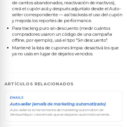
de carritos abandonados, reactivación de inactivos),
creá el cupón acá y después adjuntalo desde el Auto-
seller correspondiente — así trackeás el uso del cupón
y mejorás los reportes de performance.
Para tracking puro sin descuento (medir cuántos
compradores usaron un código de una campaña
offline, por ejemplo), usá el tipo "Sin descuento".
Mantené la lista de cupones limpia: desactivá los que
ya no usás en lugar de dejarlos vencidos.
ARTÍCULOS RELACIONADOS
EMAILS
Auto-seller (emails de marketing automatizado)
Auto-seller es la herramienta de marketing automation de
VentasxMayor: crea emails que se disparan automáticamente
según el comportamiento de compra de cada comprador
mayorista (inactividad, carrito a