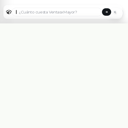
☀
Seleccionar país
🇦🇷
Argentina
🇧🇷
Brasil
🇵🇾
Paraguay
Plataforma eCommerce B2B hecha para Mayoristas,
Importadores, Distribuidoras y Fabricantes.
🇺🇸
United States
Asesorate Gratis Con un Experto
🇨🇱
✓
Chile