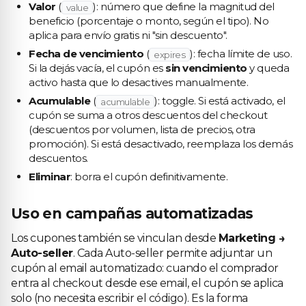
Valor
(
): número que define la magnitud del
value
beneficio (porcentaje o monto, según el tipo). No
aplica para envío gratis ni "sin descuento".
Fecha de vencimiento
(
): fecha límite de uso.
expires
Si la dejás vacía, el cupón es
sin vencimiento
y queda
activo hasta que lo desactives manualmente.
Acumulable
(
): toggle. Si está activado, el
acumulable
cupón se suma a otros descuentos del checkout
(descuentos por volumen, lista de precios, otra
promoción). Si está desactivado, reemplaza los demás
descuentos.
Eliminar
: borra el cupón definitivamente.
Uso en campañas automatizadas
Los cupones también se vinculan desde
Marketing →
Auto-seller
. Cada Auto-seller permite adjuntar un
cupón al email automatizado: cuando el comprador
entra al checkout desde ese email, el cupón se aplica
solo (no necesita escribir el código). Es la forma