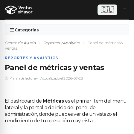
🇨🇱
Categorías
Centro de Ayuda
›
Reportes y Analytics
›
Panel de métricas y
ventas
REPORTES Y ANALYTICS
Panel de métricas y ventas
4 min de lectura
Actualizado el 2026-07-28
El dashboard de
Métricas
es el primer ítem del menú
lateral y la pantalla de inicio del panel de
administración, donde puedes ver de un vistazo el
rendimiento de tu operación mayorista.