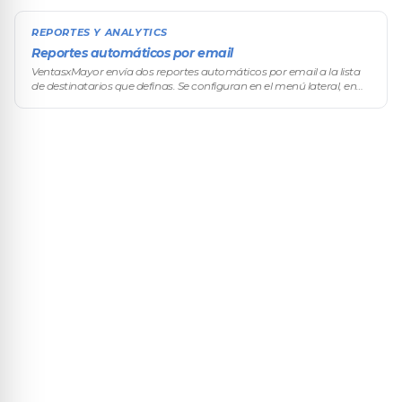
REPORTES Y ANALYTICS
Reportes automáticos por email
VentasxMayor envía dos reportes automáticos por email a la lista
de destinatarios que definas. Se configuran en el menú lateral, en
Configuración → Reportes, no desde la pantalla de Métricas. No son
r