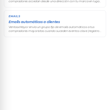
compradores accedan desde una dirección con tu marca en lugar
del subdominio gratuito de VentasxMayor. Funciona con un
dominio nuevo (que s
EMAILS
Emails automáticos a clientes
VentasxMayor envía un grupo fijo de emails automáticos a tus
compradores mayoristas cuando suceden eventos clave (registro,
pedido recibido, pedido editado, etc.). El contenido de cada email se
edita