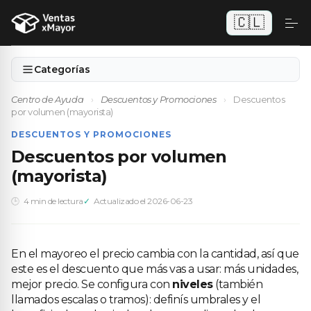
🇨🇱
Categorías
Centro de Ayuda
›
Descuentos y Promociones
›
Descuentos
por volumen (mayorista)
DESCUENTOS Y PROMOCIONES
Descuentos por volumen
(mayorista)
4 min de lectura
Actualizado el 2026-06-23
En el mayoreo el precio cambia con la cantidad, así que
este es el descuento que más vas a usar: más unidades,
mejor precio. Se configura con
niveles
(también
llamados escalas o tramos): definís umbrales y el