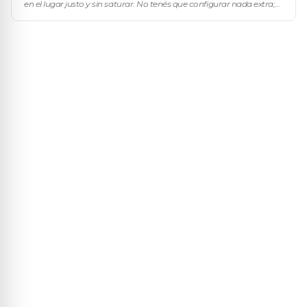
en el lugar justo y sin saturar. No tenés que configurar nada extra;
la comunicación sale sola a partir de cómo armaste cada regla.