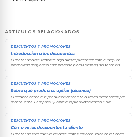
ARTÍCULOS RELACIONADOS
DESCUENTOS Y PROMOCIONES
Introducción a los descuentos
El motor de descuentos te deja armar prácticamente cualquier
promoción mayorista combinando piezas simples, sin tocar los
precios producto por producto. Desde el descuento por volumen —
el corazón del
DESCUENTOS Y PROMOCIONES
Sobre qué productos aplica (alcance)
El alcance define qué productos del carrito quedan alcanzados por
el descuento. Es el paso "¿Sobre qué productos aplica?" del
asistente. Acompaña a la condición (qué tiene que cumplir el
carrito) y al
DESCUENTOS Y PROMOCIONES
Cómo ve los descuentos tu cliente
El motor no solo calcula los descuentos: los comunica en la tienda,