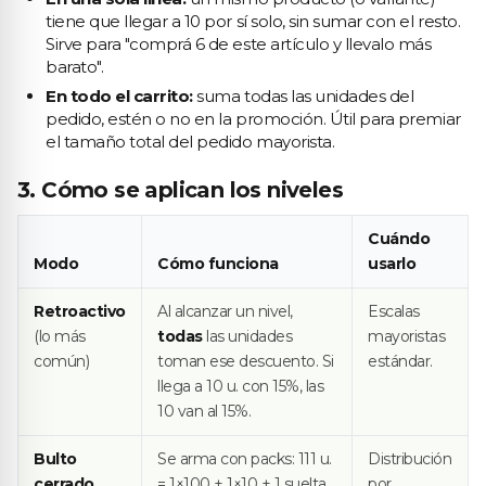
tiene que llegar a 10 por sí solo, sin sumar con el resto.
Sirve para "comprá 6 de este artículo y llevalo más
barato".
En todo el carrito:
suma todas las unidades del
pedido, estén o no en la promoción. Útil para premiar
el tamaño total del pedido mayorista.
3. Cómo se aplican los niveles
Cuándo
Modo
Cómo funciona
usarlo
Retroactivo
Al alcanzar un nivel,
Escalas
(lo más
todas
las unidades
mayoristas
común)
toman ese descuento. Si
estándar.
llega a 10 u. con 15%, las
10 van al 15%.
Bulto
Se arma con packs: 111 u.
Distribución
cerrado
= 1×100 + 1×10 + 1 suelta,
por