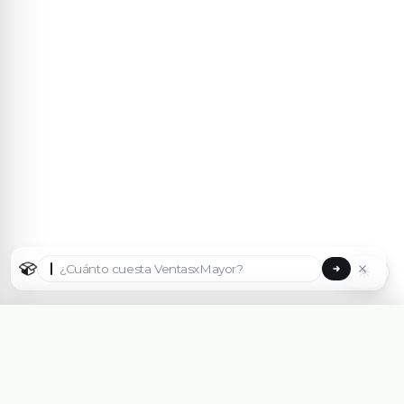
☀
Seleccionar país
🇦🇷
Argentina