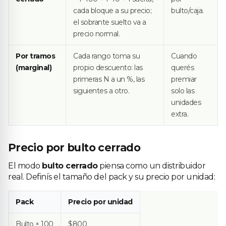
cada bloque a su precio;
bulto/caja.
el sobrante suelto va a
precio normal.
Por tramos
Cada rango toma su
Cuando
(marginal)
propio descuento: las
querés
primeras N a un %, las
premiar
siguientes a otro.
solo las
unidades
extra.
Precio por bulto cerrado
El modo
bulto cerrado
piensa como un distribuidor
real. Definís el tamaño del pack y su precio por unidad:
Pack
Precio por unidad
Bulto × 100
$800