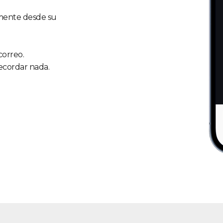
amente desde su
correo.
ecordar nada.