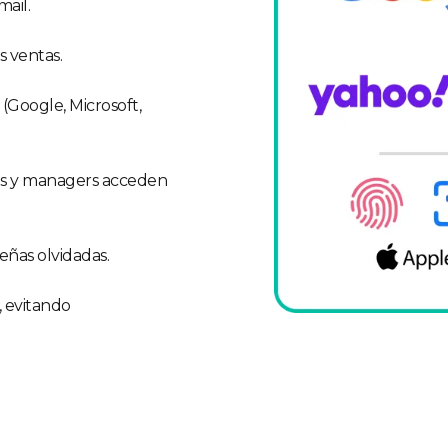
mail.
s ventas.
(Google, Microsoft,
res y managers acceden
eñas olvidadas.
, evitando