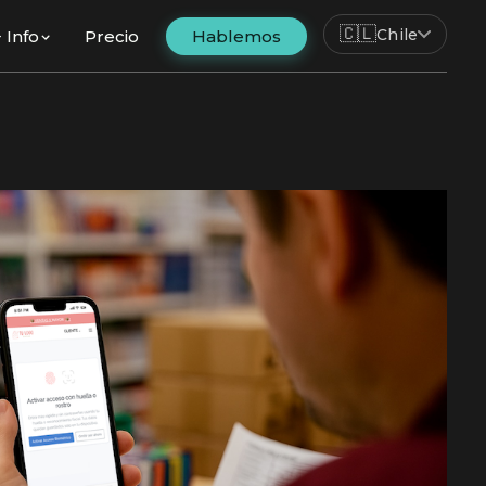
🇨🇱
Chile
+ Info
Precio
Hablemos