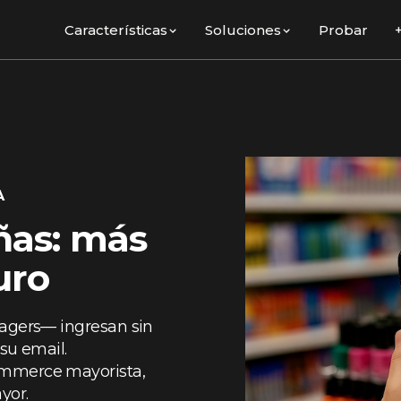
Características
Soluciones
Probar
A
ñas: más
uro
nagers— ingresan sin
su email.
ommerce mayorista,
yor.