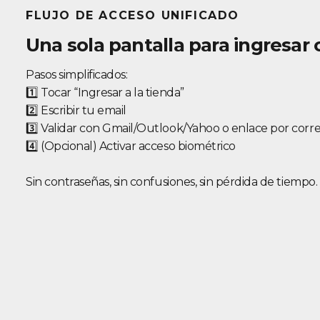
FLUJO DE ACCESO UNIFICADO
Una sola pantalla para ingresar 
Pasos simplificados:
1️⃣ Tocar “Ingresar a la tienda”
2️⃣ Escribir tu email
3️⃣ Validar con Gmail/Outlook/Yahoo o enlace por corr
4️⃣ (Opcional) Activar acceso biométrico
Sin contraseñas, sin confusiones, sin pérdida de tiempo.