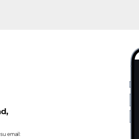
ad,
su email: