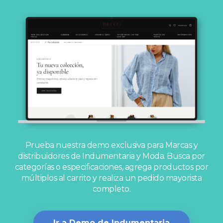
Prueba nuestra demo exclusiva para Marcas y
distribuidores de Indumentaria y Moda.
Busca por
categorías o especificaciones, agrega productos por
múltiplos al carrito y realiza un pedido mayorista
completo.
Ir a Demo de Indumentaria