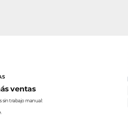
AS
más ventas
s sin trabajo manual:
.