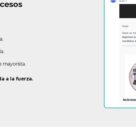
ocesos
a.
a.
 mayorista.
 a la fuerza.