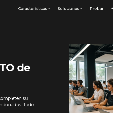
Características
Soluciones
Probar
ITO de
 completen su
andonados. Todo