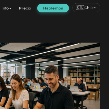
🇨🇱
Chile
+ Info
Precio
Hablemos