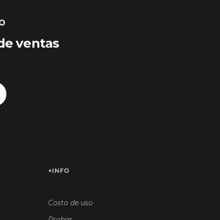
SO
de ventas
+INFO
Costo de uso
Probar