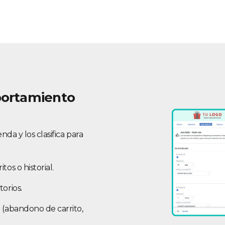
portamiento
da y los clasifica para
os o historial.
orios.
 (abandono de carrito,