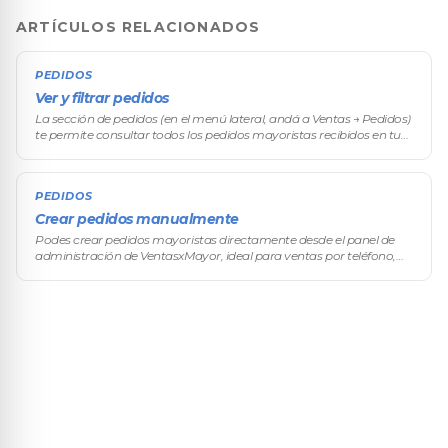
ARTÍCULOS RELACIONADOS
PEDIDOS
Ver y filtrar pedidos
La sección de pedidos (en el menú lateral, andá a Ventas → Pedidos)
te permite consultar todos los pedidos mayoristas recibidos en tu
tienda VentasxMayor, aplicar filtros avanzados y acceder
rápidamen
PEDIDOS
Crear pedidos manualmente
Podes crear pedidos mayoristas directamente desde el panel de
administración de VentasxMayor, ideal para ventas por teléfono,
visitas comerciales de tus vendedores, pedidos de reposición o
cualquier c