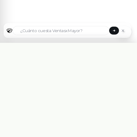
☀
Seleccionar país
🇦🇷
Argentina
🇧🇷
Brasil
🇵🇾
Paraguay
Plataforma eCommerce B2B hecha para Mayoristas,
Importadores, Distribuidoras y Fabricantes.
🇺🇸
United States
Asesorate Gratis Con un Experto