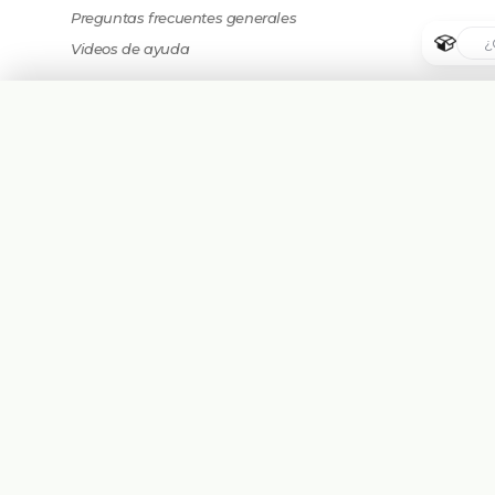
Preguntas frecuentes generales
Videos de ayuda
🇦🇷
Argentina
🇧🇷
Brasil
🇵🇾
Paraguay
Plataforma eCommerce B2B hecha para
🇺🇸
United States
Mayoristas, Importadores, Distribuidoras y
Fabricantes.
🇨🇱
Chile
Asesorate Gratis Con un Experto
🇨🇴
Colombia