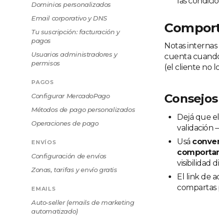
las condici
Dominios personalizados
Email corporativo y DNS
Comport
Tu suscripción: facturación y
pagos
Notas internas
Usuarios administradores y
cuenta cuando
permisos
(el cliente no 
PAGOS
Consejos
Configurar MercadoPago
Métodos de pago personalizados
Dejá que el 
Operaciones de pago
validación —
Usá
conve
ENVÍOS
comporta
Configuración de envíos
visibilidad d
Zonas, tarifas y envío gratis
El link de 
compartas 
EMAILS
Auto-seller (emails de marketing
automatizado)