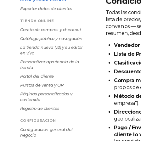
Condici
Exportar datos de clientes
Todas las cond
lista de precio
TIENDA ONLINE
convenios — se 
Carrito de compras y checkout
resumen, desde 
Catálogo público y navegación
Vendedor
La tienda nueva (v2) y su editor
en vivo
Lista de P
Personalizar apariencia de la
Clasificac
tienda
Descuento
Portal del cliente
Compra mí
Puntos de venta y QR
propios de e
Páginas personalizadas y
Método d
contenido
empresa").
Registro de clientes
Direccion
geolocaliza
CONFIGURACIÓN
Pago / Env
Configuración general del
cliente lo 
negocio