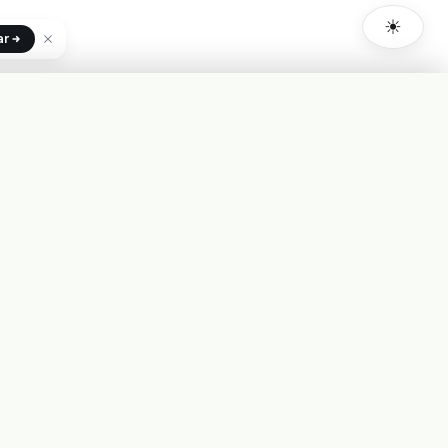
☀
ar
+INFO
Costo de uso
Probar
Status de la Plataforma
✓