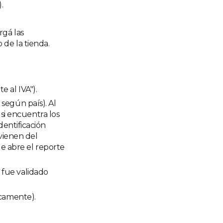
.
rgá las
 de la tienda.
e al IVA").
 según país). Al
: si encuentra los
dentificación
vienen del
ue abre el reporte
 fue validado
icamente).