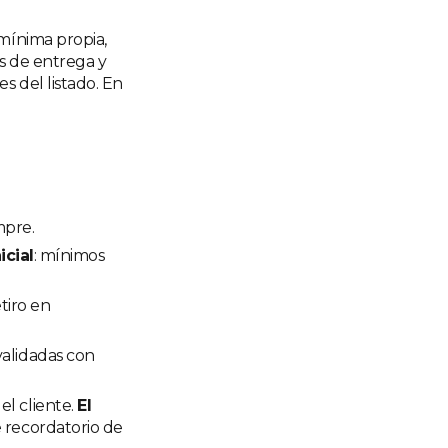
 mínima propia,
es de entrega y
s del listado. En
mpre.
cial
: mínimos
tiro en
(validadas con
el cliente.
El
e recordatorio de