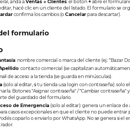
eral, andá a
Ventas → Clientes
: el botón
+
abre el formulario
ditar, hacé clic en un cliente del listado. El formulario se org
ardar
confirma los cambios (o
Cancelar
para descartar).
el formulario
o
ntasía
: nombre comercial o marca del cliente (ej.: "Bazar D
Apellido
: contacto comercial (se capitalizan automáticamen
email de acceso a la tienda (se guarda en minúsculas).
a
(solo al editar, si tu tienda usa login con contraseña): solo 
arla. Botones "Asignar contraseña" / "Cambiar contraseña" y 
rte del guardado del formulario.
cceso de Emergencia
(solo al editar): genera un enlace de
ra casos excepcionales en que el cliente no puede entrar 
odés copiarlo o enviarlo por WhatsApp. No se genera si el e
rador.