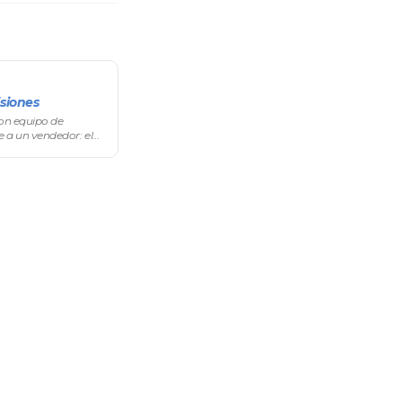
siones
con equipo de
e a un vendedor: el
a, recibe los
 comprar en nombre