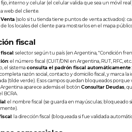
: fijo, interno y celular (el celular valida que sea un móvil real)
 la web del cliente.
 Venta
(solo si tu tienda tiene puntos de venta activados): ca
 de los locales del cliente para mostrarlos en el mapa público
ión fiscal
fiscal
: selector según tu país (en Argentina, "Condición frent
ción
: el número fiscal (CUIT/DNI en Argentina, RUT, RFC, etc.
, el sistema
consulta el padrón fiscal automáticamente
ompleta razón social, contacto y domicilio fiscal, y marca la i
ada (tilde verde). Esos campos quedan bloqueados porque 
 Argentina aparece además el botón
Consultar Deudas
, q
del BCRA.
ial
: el nombre fiscal (se guarda en mayúsculas; bloqueado si
mente).
fiscal
: la dirección fiscal (bloqueada si fue validada automát