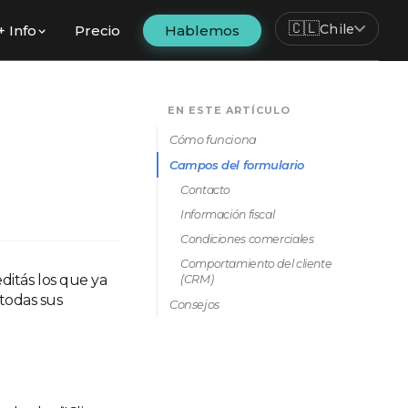
🇨🇱
Chile
+ Info
Precio
Hablemos
EN ESTE ARTÍCULO
Cómo funciona
Campos del formulario
Contacto
Información fiscal
Condiciones comerciales
Comportamiento del cliente
ditás los que ya
(CRM)
 todas sus
Consejos