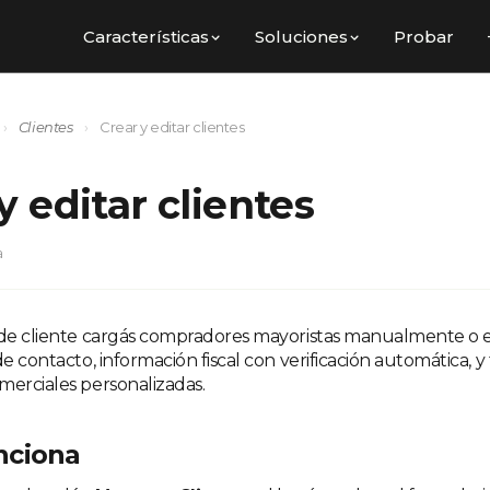
Características
Soluciones
Probar
›
Clientes
›
Crear y editar clientes
y editar clientes
a
 de cliente cargás compradores mayoristas manualmente o e
de contacto, información fiscal con verificación automática, y
merciales personalizadas.
nciona