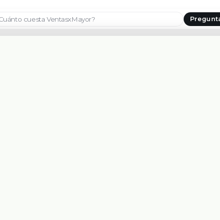
Pregunt
Seleccionar país
CONTACTANOS
PLATAFORMA
WHATSAPP
Características
+1 209 219 4091
Vendedores
Soporte
EMAIL
hola@ventasxmayor.com
Crecer
Administrar
Probar demos