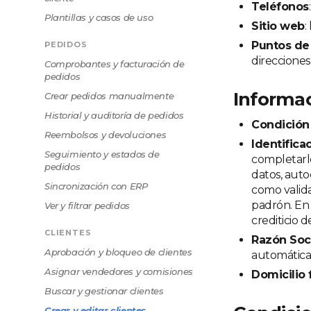
Teléfonos
Plantillas y casos de uso
Sitio web
:
Puntos de
PEDIDOS
direcciones
Comprobantes y facturación de
pedidos
Informac
Crear pedidos manualmente
Historial y auditoría de pedidos
Condición 
Reembolsos y devoluciones
Identifica
Seguimiento y estados de
completarlo
pedidos
datos, autoc
Sincronización con ERP
como valid
padrón. En
Ver y filtrar pedidos
crediticio 
CLIENTES
Razón Soc
Aprobación y bloqueo de clientes
automática
Asignar vendedores y comisiones
Domicilio 
Buscar y gestionar clientes
Crear y editar clientes