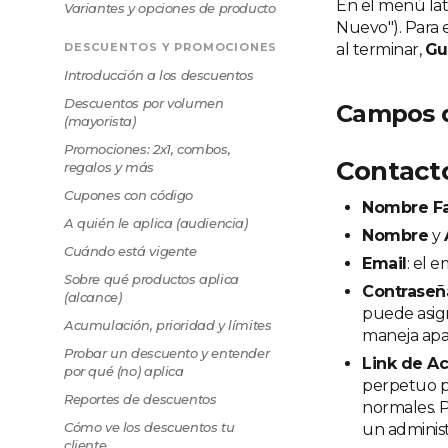
En el menú lat
Variantes y opciones de producto
Nuevo"). Para e
DESCUENTOS Y PROMOCIONES
al terminar,
Gu
Introducción a los descuentos
Descuentos por volumen
Campos d
(mayorista)
Promociones: 2x1, combos,
Contact
regalos y más
Cupones con código
Nombre Fa
A quién le aplica (audiencia)
Nombre
y
Cuándo está vigente
Email
: el 
Sobre qué productos aplica
Contraseñ
(alcance)
puede asign
Acumulación, prioridad y límites
maneja apa
Probar un descuento y entender
Link de A
por qué (no) aplica
perpetuo pa
Reportes de descuentos
normales. P
Cómo ve los descuentos tu
un administ
cliente