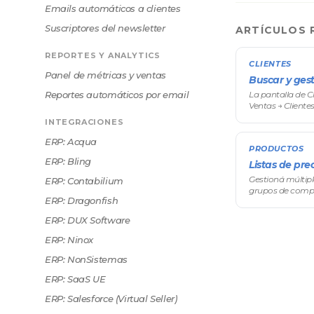
Emails automáticos a clientes
Suscriptores del newsletter
ARTÍCULOS 
REPORTES Y ANALYTICS
CLIENTES
Panel de métricas y ventas
Buscar y gest
Reportes automáticos por email
La pantalla de C
Ventas → Cliente
compradores mayo
INTEGRACIONES
revisás carritos
ERP: Acqua
PRODUCTOS
ERP: Bling
Listas de pre
Gestioná múltiple
ERP: Contabilium
grupos de compr
ERP: Dragonfish
descuentos prog
sistema de preci
ERP: DUX Software
ERP: Ninox
ERP: NonSistemas
ERP: SaaS UE
ERP: Salesforce (Virtual Seller)