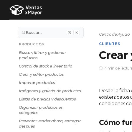
Buscar…
⌘
K
Centro de Ayuda
CLIENTES
PRODUCTOS
Crear 
Buscar, filtrar y gestionar
productos
Control de stock e inventario
4 min de lectur
Crear y editar productos
Importar productos
Desde la ficha
Imágenes y galería de productos
existen: datos 
Listas de precios y descuentos
condiciones co
Organizar productos en
categorías
Cómo fu
Preventa: vender ahora, entregar
después