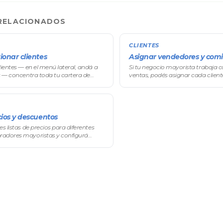
RELACIONADOS
CLIENTES
ionar clientes
Asignar vendedores y comi
lientes — en el menú lateral, andá a
Si tu negocio mayorista trabaja 
s — concentra toda tu cartera de
ventas, podés asignar cada client
ristas: desde ahí buscás, filtrás,
vendedor atiende su propia carter
 abandonados, entrás a los pedi
pedidos de sus clientes y puede
de e
cios y descuentos
s listas de precios para diferentes
adores mayoristas y configurá
resivos por volumen de compra. El
os diferenciados es una de las funcio