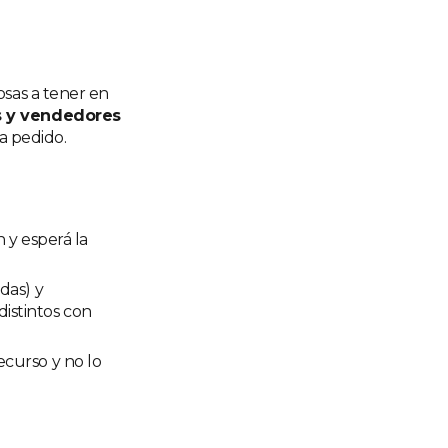
osas a tener en
es y vendedores
a pedido.
n y esperá la
das) y
istintos con
ecurso y no lo