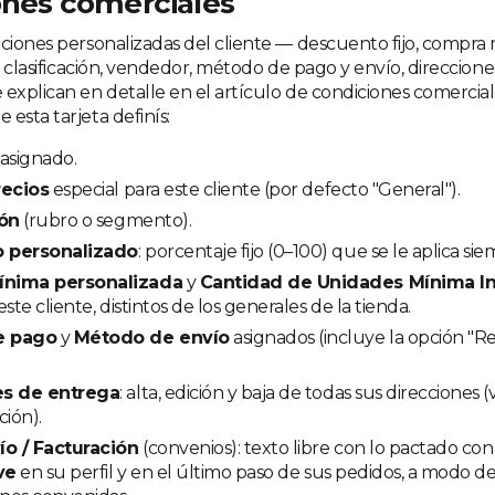
ones comerciales
iciones personalizadas del cliente — descuento fijo, compra
s, clasificación, vendedor, método de pago y envío, direccion
explican en detalle en el artículo de condiciones comerciale
esta tarjeta definís:
asignado.
recios
especial para este cliente (por defecto "General").
ión
(rubro o segmento).
 personalizado
: porcentaje fijo (0–100) que se le aplica sie
nima personalizada
y
Cantidad de Unidades Mínima Ini
ste cliente, distintos de los generales de la tienda.
e pago
y
Método de envío
asignados (incluye la opción "Re
es de entrega
: alta, edición y baja de todas sus direcciones 
ción).
ío / Facturación
(convenios): texto libre con lo pactado con 
ve
en su perfil y en el último paso de sus pedidos, a modo d