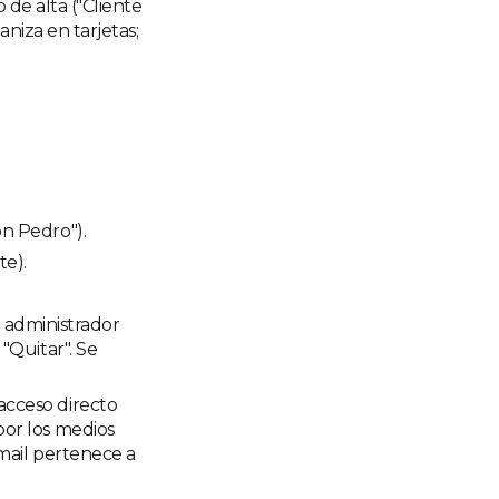
 de alta ("Cliente
aniza en tarjetas;
on Pedro").
te).
el administrador
"Quitar". Se
 acceso directo
por los medios
mail pertenece a