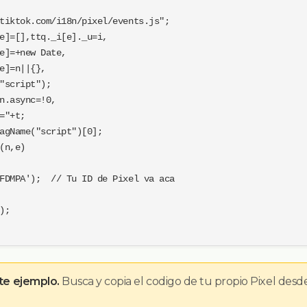
tiktok.com/i18n/pixel/events.js";

e]=[],ttq._i[e]._u=i,

e]=+new Date,

e]=n||{},

"script");

n.async=!0,

="+t;

agName("script")[0];

(n,e)

FDMPA');  // Tu ID de Pixel va aca

;

te ejemplo.
Busca y copia el codigo de tu propio Pixel des