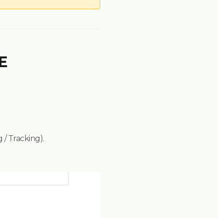
E
 / Tracking).