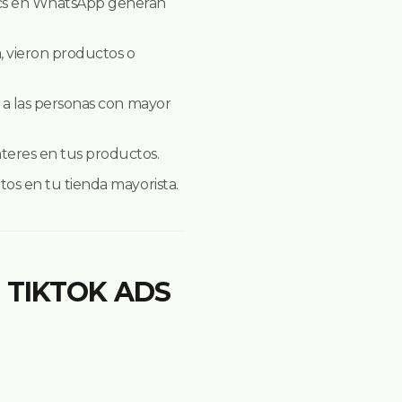
lics en WhatsApp generan
, vieron productos o
s a las personas con mayor
teres en tus productos.
os en tu tienda mayorista.
N TIKTOK ADS