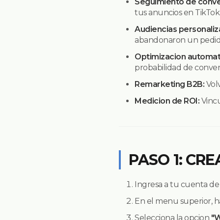
Seguimiento de conve
tus anuncios en TikTok
Audiencias personaliz
abandonaron un pedid
Optimizacion automat
probabilidad de convert
Remarketing B2B:
Volv
Medicion de ROI:
Vincu
PASO 1: CRE
Ingresa a tu cuenta d
En el menu superior, h
Selecciona la opcion
"W