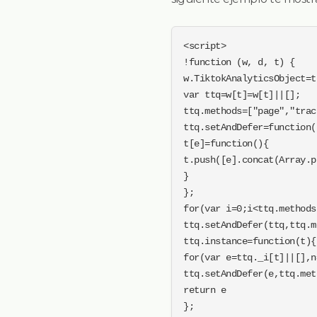
<script>

!function (w, d, t) {

w.TiktokAnalyticsObject=t;
var ttq=w[t]=w[t]||[];

ttq.methods=["page","trac
ttq.setAndDefer=function(
t[e]=function(){

t.push([e].concat(Array.p
}

};

for(var i=0;i<ttq.methods
ttq.setAndDefer(ttq,ttq.m
ttq.instance=function(t){

for(var e=ttq._i[t]||[],n
ttq.setAndDefer(e,ttq.met
return e

};
