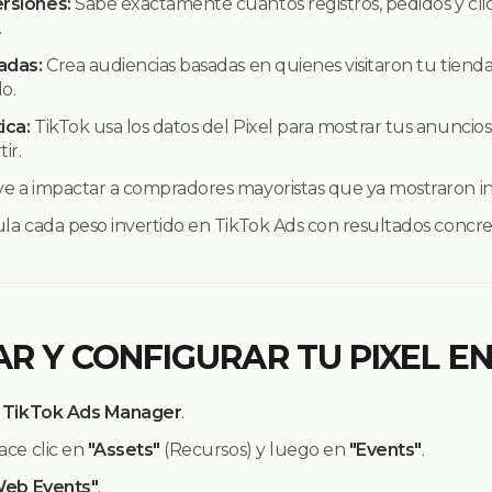
rsiones:
Sabe exactamente cuantos registros, pedidos y c
.
adas:
Crea audiencias basadas en quienes visitaron tu tienda
o.
ica:
TikTok usa los datos del Pixel para mostrar tus anuncio
ir.
e a impactar a compradores mayoristas que ya mostraron in
la cada peso invertido en TikTok Ads con resultados concret
AR Y CONFIGURAR TU PIXEL E
e
TikTok Ads Manager
.
ace clic en
"Assets"
(Recursos) y luego en
"Events"
.
eb Events"
.