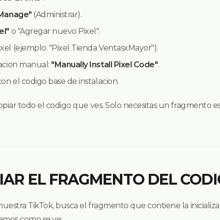
Manage"
(Administrar).
el"
o "Agregar nuevo Pixel".
xel (ejemplo: "Pixel Tienda VentasxMayor").
lacion manual:
"Manually Install Pixel Code"
.
con el codigo base de instalacion.
opiar todo el codigo que ves. Solo necesitas un fragmento e
PIAR EL FRAGMENTO DEL CODI
estra TikTok, busca el fragmento que contiene la inicializac
ramos como se ve: