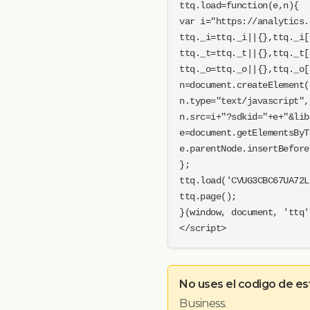
ttq.load=function(e,n){

var i="https://analytics.
ttq._i=ttq._i||{},ttq._i[
ttq._t=ttq._t||{},ttq._t[
ttq._o=ttq._o||{},ttq._o[
n=document.createElement(
n.type="text/javascript",
n.src=i+"?sdkid="+e+"&lib
e=document.getElementsByT
e.parentNode.insertBefore
};

ttq.load('CVUG3CBC67UA72L
ttq.page();

}(window, document, 'ttq')
</script>
No uses el codigo de es
Business.