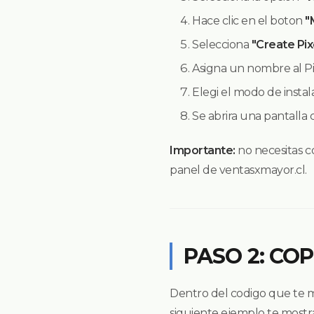
Hace clic en el boton
"
Selecciona
"Create Pix
Asigna un nombre al Pi
Elegi el modo de insta
Se abrira una pantalla 
Importante:
no necesitas c
panel de ventasxmayor.cl.
PASO 2: CO
Dentro del codigo que te mu
siguiente ejemplo te most