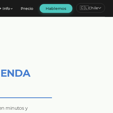
🇨🇱
Chile
+ Info
Precio
Hablemos
TIENDA
 en minutos y