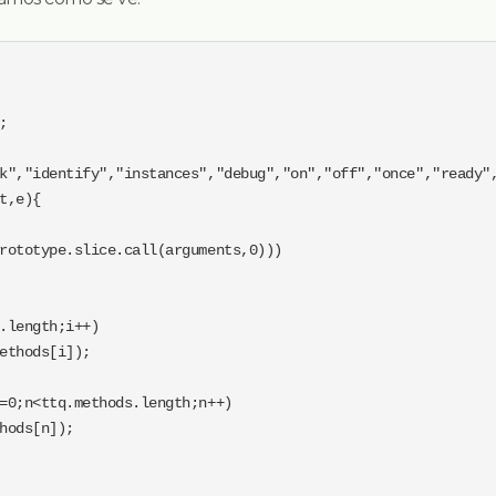


k","identify","instances","debug","on","off","once","ready",
t,e){

rototype.slice.call(arguments,0)))

.length;i++)

ethods[i]);

=0;n<ttq.methods.length;n++)

hods[n]);
