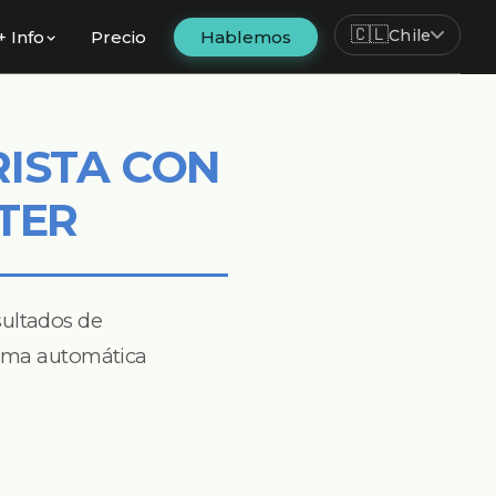
🇨🇱
Chile
+ Info
Precio
Hablemos
ISTA CON
TER
sultados de
orma automática