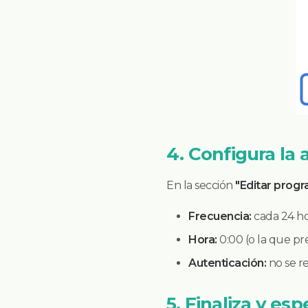
4. Configura la
En la sección
"Editar prog
Frecuencia:
cada 24 ho
Hora:
0:00 (o la que pre
Autenticación:
no se re
5. Finaliza y es