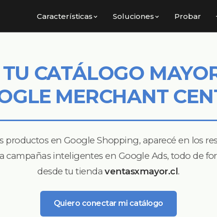
Características
Soluciones
Probar
 TU CATÁLOGO MAYOR
OGLE MERCHANT CEN
s productos en Google Shopping, aparecé en los re
a campañas inteligentes en Google Ads, todo de f
desde tu tienda
ventasxmayor.cl
.
Quiero conectar mi catálogo