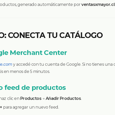
 productos, generado automáticamente por
ventasxmayor.cl
O: CONECTA TU CATÁLOGO
ogle Merchant Center
le.com
y accedé con tu cuenta de Google. Si no tienes una
tis en menos de 5 minutos.
o feed de productos
haz clic en
Productos
→
Añadir Productos
.
+
para agregar un nuevo feed.