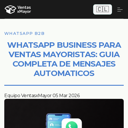
🇨🇱
WHATSAPP B2B
WHATSAPP BUSINESS PARA
VENTAS MAYORISTAS: GUIA
COMPLETA DE MENSAJES
AUTOMATICOS
Equipo VentasxMayor
05 Mar 2026