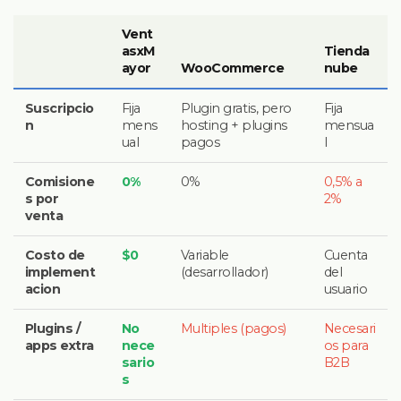
Vent
asxM
Tienda
ayor
WooCommerce
nube
Suscripcio
Fija
Plugin gratis, pero
Fija
n
mens
hosting + plugins
mensua
ual
pagos
l
Comisione
0%
0%
0,5% a
s por
2%
venta
Costo de
$0
Variable
Cuenta
implement
(desarrollador)
del
acion
usuario
Plugins /
No
Multiples (pagos)
Necesari
apps extra
nece
os para
sario
B2B
s